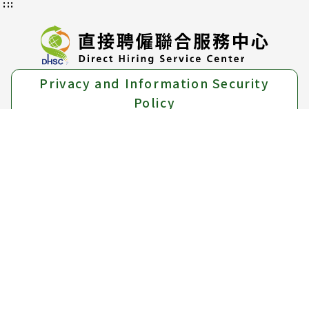
:::
Privacy and Information Security
Policy
Authorization Methods and Scope
About us
Location Map
Add：
15F, No.39 Sec.1 Zhonghua Rd., Zhongzheng
Dist., Taipei City, 10042.
Tel：
Free hotline 1955 ； (02)6613-0811
Free service hotline：0800-665-800