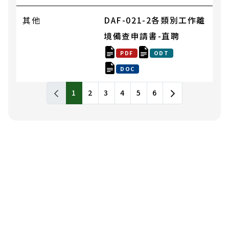
其他
DAF-021-2各類別工作離
境備查申請書-直聘
PDF
ODT
DOC
書表下載列表，包含標題和發布日期
1
2
3
4
5
6