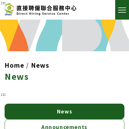
:::
Home
News
News
:::
News
Announcements