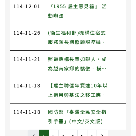
114-12-01
『1955 雇主意見箱』 活
動辦法
114-11-26
(衛生福利部)機構住宿式
服務類長期照顧服務機構
老人保護課程
114-11-21
照顧機構長輩如親人，成
為越南家鄉的驕傲 - 模範
移工阮氏天的故事
114-11-18
【雇主聘僱年資達10年以
上適用勞基法之移工應開
立勞退舊制專戶、提撥勞
114-11-18
國防部「臺灣全民安全指
工退休準備金】
引手冊」(中文/英文版)
News列表，包含標題和發布日期