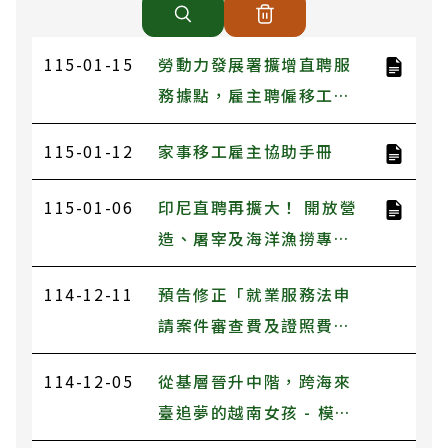
115-01-15
勞動力發展署擴增直聘服
務據點，雇主聘僱移工自
辦更便利
115-01-12
家事移工雇主協助手冊
115-01-06
印尼直聘再擴大！ 開放營
造、屠宰及海洋漁撈專案
選工
114-12-11
預告修正「就業服務法申
請案件審查費及證照費收
費標準」第二條、第六條
114-12-05
從基層晉升中階，跨海來
草案
臺追夢的越南女孩 - 模範
移工鄭氏英的故事