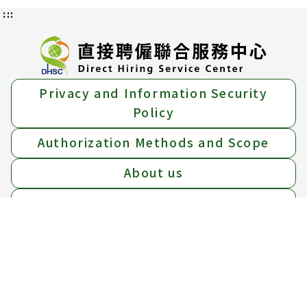
:::
Privacy and Information Security
Policy
Authorization Methods and Scope
About us
Location Map
Add：
15F, No.39 Sec.1 Zhonghua Rd., Zhongzheng
Dist., Taipei City, 10042.
Tel：
Free hotline 1955 ； (02)6613-0811