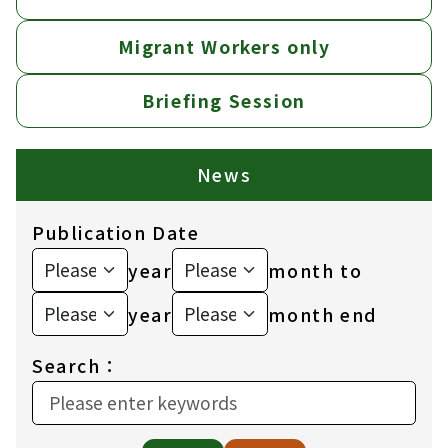
Migrant Workers only
Briefing Session
News
Publication Date
year
month to
year
month end
Search：