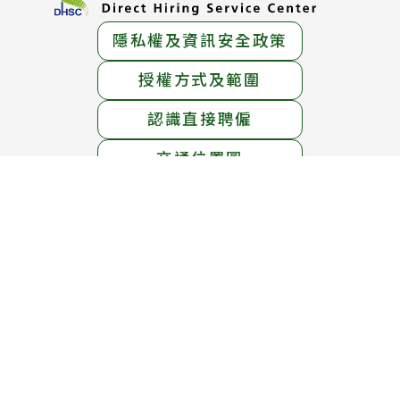
隱私權及資訊安全政策
授權方式及範圍
認識直接聘僱
交通位置圖
服務地址：
臺北市中正區中華路一段39號15樓
服務電話：
1955免付費專線 ； (02)6613-0811
線上免費專線：0800-665-800
(英語、泰語、越南語、印尼語服務)
服務時間：
週一至週五 上午8時30分 至 下午5時30分
週六 上午8時30分 至 12時30分