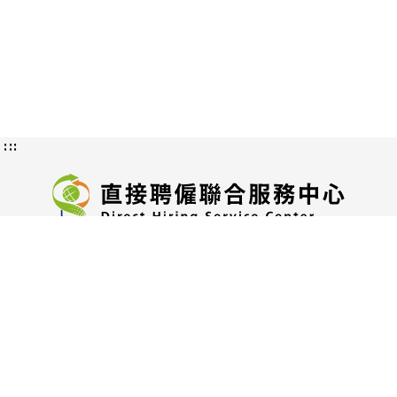
:::
隱私權及資訊安全政策
授權方式及範圍
認識直接聘僱
交通位置圖
服務地址：