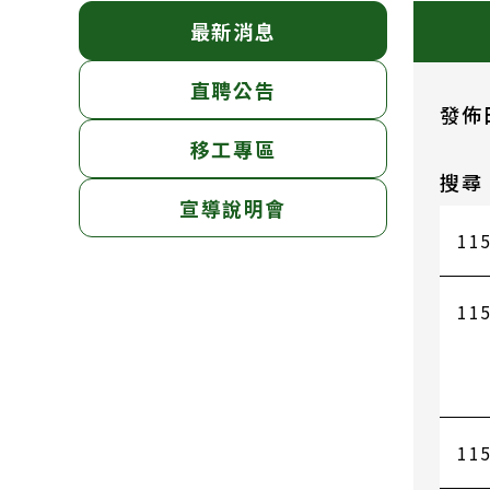
最新消息
直聘公告
發佈
移工專區
搜尋
宣導說明會
115
115
115