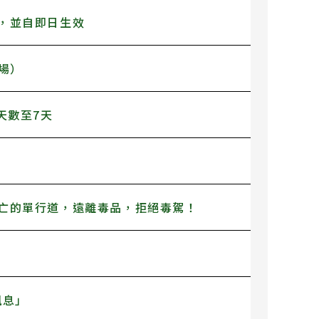
，並自即日生效
場）
天數至7天
亡的單行道，遠離毒品，拒絕毒駕！
訊息」