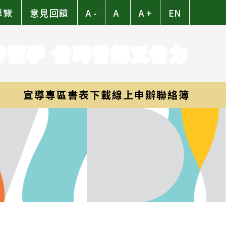
導覽
意見回饋
A -
A
A +
EN
好幫手 省時省錢又省力
宣導專區
書表下載
線上申辦
聯絡簿