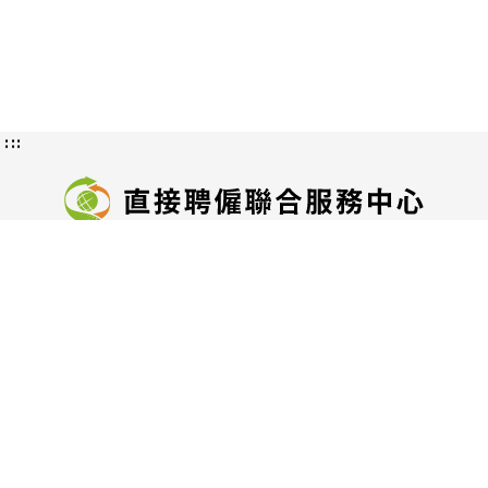
:::
隱私權及資訊安全政策
授權方式及範圍
認識直接聘僱
交通位置圖
服務地址：
臺北市中正區中華路一段39號15樓