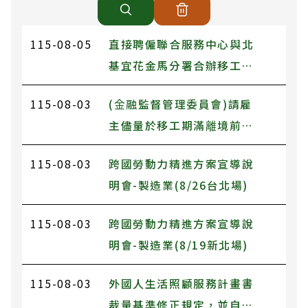
115-08-05
直接聘僱聯合服務中心與北
基宜花金馬分署合辦移工轉
換雇主或工作協調會議將於
115-08-03
(金融監督管理委員會)請雇
115年8月6日下午2時30分
主儘量於移工期滿離境前，
於直接聘僱聯合服務中心
結算、給付應付薪資，或改
1501會議室辦理
115-08-03
跨國勞動力精進方案宣導說
採以支票或現金或其他無須
明會-製造業(8/26台北場)
使用原帳戶之方式發放，以
兼顧防詐目的與保障移工領
115-08-03
跨國勞動力精進方案宣導說
取剩餘薪資之權益。
明會-製造業(8/19新北場)
115-08-03
外國人生活照顧服務計畫書
裁量基準修正規定，並自即