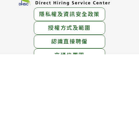
隱私權及資訊安全政策
授權方式及範圍
認識直接聘僱
交通位置圖
服務地址：
臺北市中正區中華路一段39號15樓
服務電話：
1955免付費專線 ； (02)6613-0811
線上免費專線：0800-665-800
(英語、泰語、越南語、印尼語服務)
服務時間：
週一至週五 上午8時30分 至 下午5時30分
週六 上午8時30分 至 12時30分