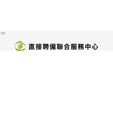
:::
隱私權及資訊安全政策
授權方式及範圍
認識直接聘僱
交通位置圖
服務地址：
臺北市中正區中華路一段39號15樓