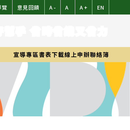
導覽
意見回饋
A -
A
A +
EN
好幫手 省時省錢又省力
宣導專區
書表下載
線上申辦
聯絡簿