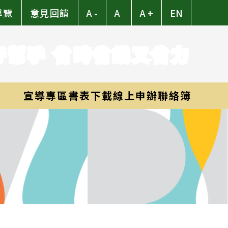
導覽
意見回饋
A -
A
A +
EN
好幫手 省時省錢又省力
宣導專區
書表下載
線上申辦
聯絡簿