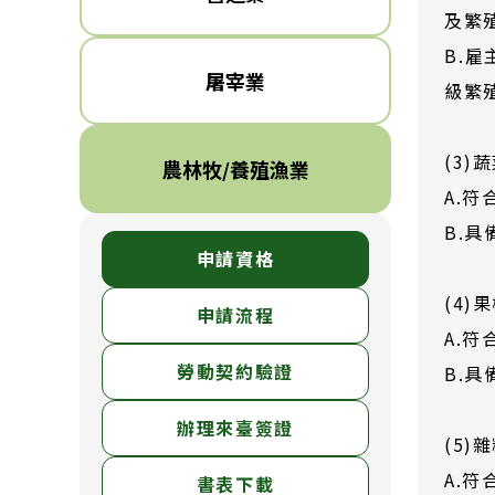
及繁
B.
屠宰業
級繁
(3
農林牧/養殖漁業
A.
B.
申請資格
(4
申請流程
A.
勞動契約驗證
B.
辦理來臺簽證
(5
A.
書表下載