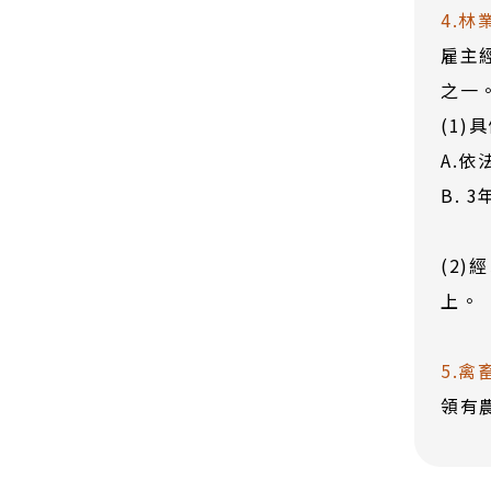
4.林
雇主
之一
(1
A.
B.
(2
上。
5.禽
領有