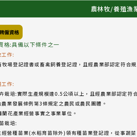
農林牧/養殖漁
聘僱資格
資格:具備以下條件之一
牧工作:
畜牧場登記證書或畜禽飼養登記證，且經農業部認定符合規
糧工作:
)花卉栽培:實際生產規模達0.5公頃以上，且經農業部認定符
符合農業發展條例第3條規定之農民或農民團體。
具備蘭花產業經營事實之事業單位。
種苗栽培:
雇主經營種苗業(水稻育苗除外)領有種苗業登記證，從事蔬