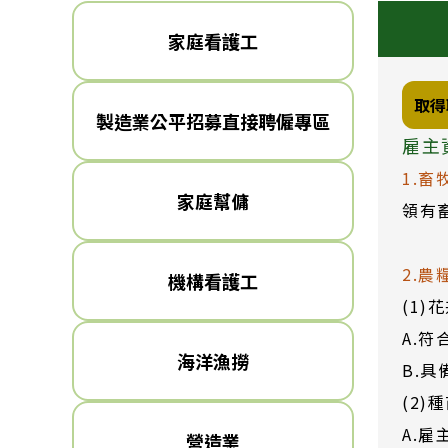
家庭看護工
取得
製造業公平招募直接聘僱專區
雇主
1.畜
家庭幫傭
領有
2.農
機構看護工
(1
A.
海洋漁撈
B.
(2)
A.
營造業