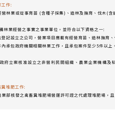
業工作:
經營林業或從事育苗 (含種子採集)、造林及撫育、伐木(
。
)具備林業經營之事實之事業單位，並符合以下資格之一:
依法登記設立之公司，營業項目應載有經營育苗、造林撫育
 3年內承包政府機關相關林業工作，且承包案件至少5件以上
)經政府立案核准設立之非營利民間組織、農業企業機構及私
畜糞堆肥工作:
農業部核發之禽畜糞堆肥場營運許可證之代處理堆肥場，且