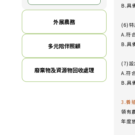
B.
外展農務
(6
A.
B.
多元陪伴照顧
(7
廢棄物及資源物回收處理
A.
B.
3.養
領有
年度