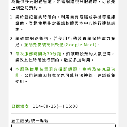
為提供多元服務管道，如需網路視訊服務時，可預先
上網登記預約。
請於登記諮詢時段內，利用自有電腦或手機等通訊
設備，登錄使用指定視訊軟體與本中心進行連線諮
詢。
請確認網路暢通，若使用行動裝置請保持電力充
足，
並請先安裝視訊軟體(Google Meet)
。
每次服務時間為30分鐘
，如該時段預約人數已滿，
請改其他時段進行預約，歡迎多加利用。
本服務使用裝置須有攝影鏡頭、喇叭及麥克風功
能
，公用網路因頻寬問題可能無法連線，建議避免
使用。
已選場次
114-09-15(一) 15:00
雇主證號/統一編號