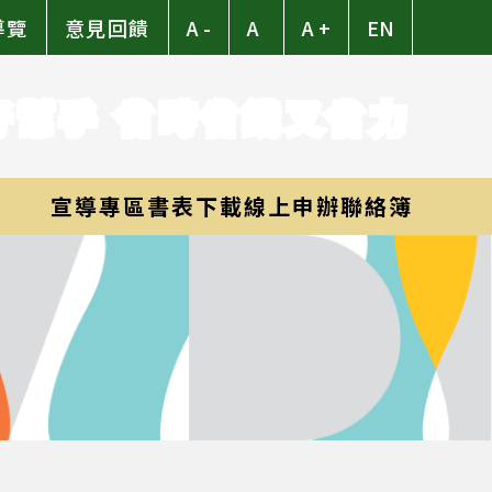
導覽
意見回饋
A -
A
A +
EN
好幫手 省時省錢又省力
宣導專區
書表下載
線上申辦
聯絡簿