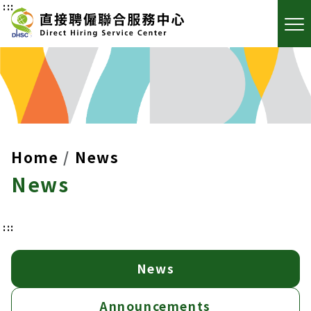
:::
Home
News
News
:::
News
Announcements