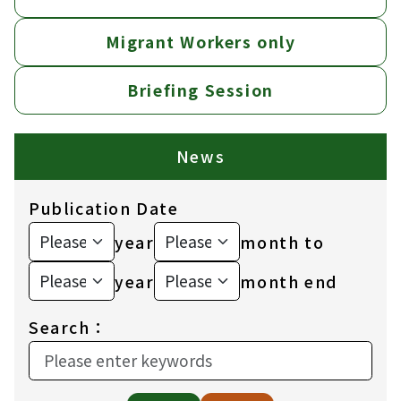
Migrant Workers only
Briefing Session
News
Publication Date
year
month to
year
month end
Search：