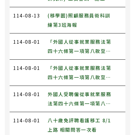
作業墜落危害預防」
114-08-13
(移學園)照顧服務員術科訓
練第3班海報
114-08-01
「外國人從事就業服務法第
四十六條第一項第八款至第
十一款工作資格及審查標
114-08-01
「外國人從事就業服務法第
準」第十八條第一項第四款
四十六條第一項第八款至第
病症及病況，並自中華民國
十一款工作資格及審查標
114年8月1日生效。
114-08-01
外國人受聘僱從事就業服務
準」第18條第8項規定被看
法第四十六條第一項第八款
護者之失能及依賴照護需要
至第十一款規定工作之轉換
程度，並自中華民國114年8
114-08-01
八十歲免評聘看護移工 8/1
雇主或工作程序準則第9條第
月1日生效。
上路 相關問答一次看
1項規定解釋令，自114年8