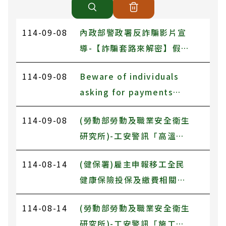
114-09-08
內政部警政署反詐騙影片宣
導-【詐騙套路來解密】假冒
公務機構
114-09-08
Beware of individuals
asking for payments
and disappearing when
114-09-08
(勞動部勞動及職業安全衛生
transferring employers
研究所)-工安警訊「高溫季
節感電風險高，電氣作業安
114-08-14
(健保署)雇主申報移工全民
全不忽視」
健康保險投保及繳費相關事
宜
114-08-14
(勞動部勞動及職業安全衛生
研究所)-工安警訊「施工架