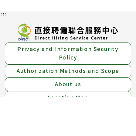
:::
Privacy and Information Security
Policy
Authorization Methods and Scope
About us
Location Map
Add：
15F, No.39 Sec.1 Zhonghua Rd., Zhongzheng
Dist., Taipei City, 10042.
Tel：