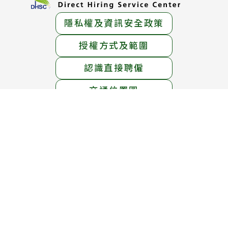
隱私權及資訊安全政策
授權方式及範圍
認識直接聘僱
交通位置圖
服務地址：
臺北市中正區中華路一段39號15樓
服務電話：
1955免付費專線 ； (02)6613-0811
線上免費專線：0800-665-800
(英語、泰語、越南語、印尼語服務)
服務時間：
週一至週五 上午8時30分 至 下午5時30分
週六 上午8時30分 至 12時30分