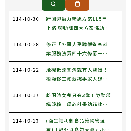
114-10-30
跨國勞動力精進方案115年
上路 勞動部四大方案協助產
業改善缺工及低薪現象
114-10-28
修正「外國人受聘僱從事就
業服務法第四十六條第一項
第八款至第十一款規定工作
114-10-22
飛機抵達臺灣就有人迎接！
之轉換雇主或工作程序準
模範移工寬栽攜手家人認識
則」及「雇主聘僱外國人許
友善臺灣
可及管理辦法」相關申請書
114-10-17
離開時女兒只有3歲！勞動部
表，並自即日生效。
模範移工暖心計畫助菲律賓
移工與女兒重聚
114-10-13
(衛生福利部食品藥物管理
署)「野外覓食勿大膽，小心