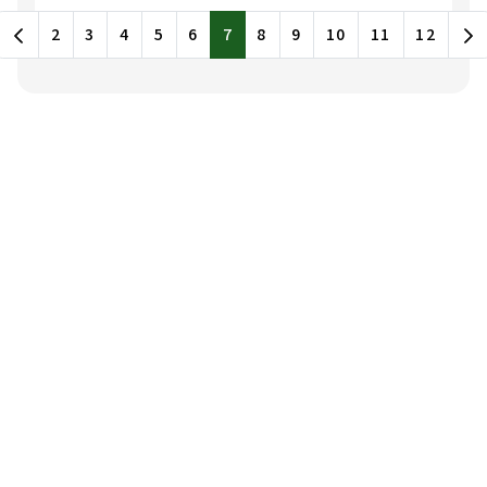
最新消息列表，包含標題和發布日期
2
3
4
5
6
7
8
9
10
11
12