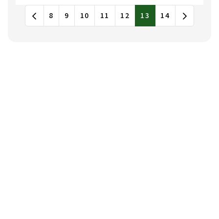
Garden 免費華語學習影片
最新消息列表，包含標題和發布日期
8
9
10
11
12
13
14