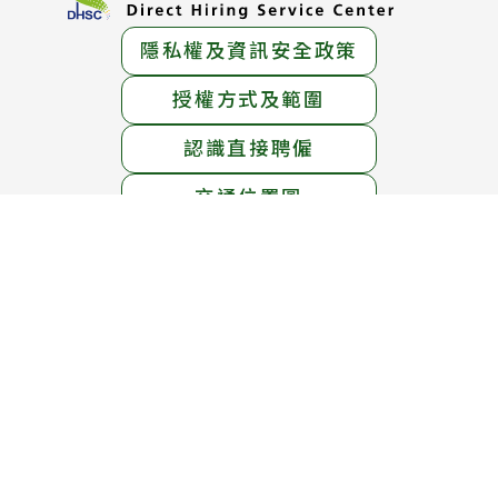
隱私權及資訊安全政策
授權方式及範圍
認識直接聘僱
交通位置圖
服務地址：
臺北市中正區中華路一段39號15樓
服務電話：
1955免付費專線 ； (02)6613-0811
線上免費專線：0800-665-800
(英語、泰語、越南語、印尼語服務)
服務時間：
週一至週五 上午8時30分 至 下午5時30分
週六 上午8時30分 至 12時30分