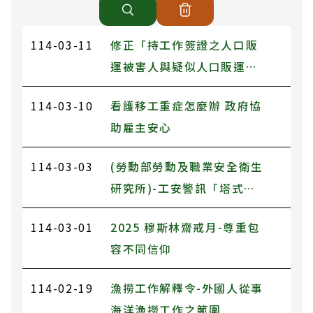
114-03-11
修正「持工作簽證之人口販
運被害人與疑似人口販運被
害人安置保護及費用墊付處
114-03-10
看護移工重症怎麼辦 政府協
理要點」，並自即日生效
助雇主安心
114-03-03
(勞動部勞動及職業安全衛生
研究所)-工安警訊「塔式起
重機作業危害預防
114-03-01
2025 穆斯林齋戒月-尊重包
容不同信仰
114-02-19
漁撈工作解釋令-外國人從事
海洋漁撈工作之範圍