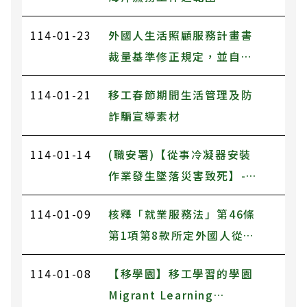
114-01-23
外國人生活照顧服務計畫書
裁量基準修正規定，並自即
日生效
114-01-21
移工春節期間生活管理及防
詐騙宣導素材
114-01-14
(職安署)【從事冷凝器安裝
作業發生墜落災害致死】-多
國語言版
114-01-09
核釋「就業服務法」第46條
第1項第8款所定外國人從事
海洋漁撈工作範圍，自即日
114-01-08
【移學園】移工學習的學園
生效
Migrant Learning