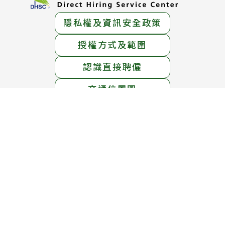
隱私權及資訊安全政策
授權方式及範圍
認識直接聘僱
交通位置圖
服務地址：
臺北市中正區中華路一段39號15樓
服務電話：
1955免付費專線 ； (02)6613-0811
線上免費專線：0800-665-800
(英語、泰語、越南語、印尼語服務)
服務時間：
週一至週五 上午8時30分 至 下午5時30分
週六 上午8時30分 至 12時30分