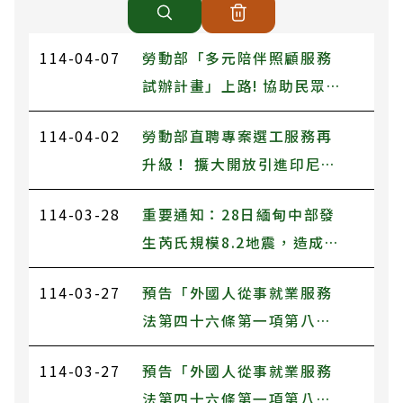
114-04-07
勞動部「多元陪伴照顧服務
試辦計畫」上路! 協助民眾
照顧不離職
114-04-02
勞動部直聘專案選工服務再
升級！ 擴大開放引進印尼農
業及機構看護移工
114-03-28
重要通知：28日緬甸中部發
生芮氏規模8.2地震，造成鄰
國泰國撼動，勞動部致上最
114-03-27
預告「外國人從事就業服務
深切的慰問及關懷，並全力
法第四十六條第一項第八款
協助在臺泰國籍勞工
至第十一款工作資格及審查
114-03-27
預告「外國人從事就業服務
標準」部分條文及第二十四
法第四十六條第一項第八款