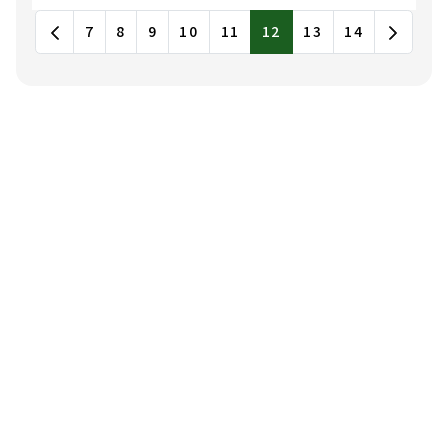
健保 Q&A
最新消息列表，包含標題和發布日期
7
8
9
10
11
12
13
14