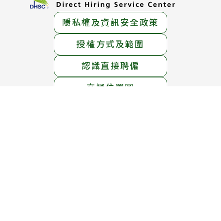
隱私權及資訊安全政策
授權方式及範圍
認識直接聘僱
交通位置圖
服務地址：
臺北市中正區中華路一段39號15樓
服務電話：
1955免付費專線 ； (02)6613-0811
線上免費專線：0800-665-800
(英語、泰語、越南語、印尼語服務)
服務時間：
週一至週五 上午8時30分 至 下午5時30分
週六 上午8時30分 至 12時30分