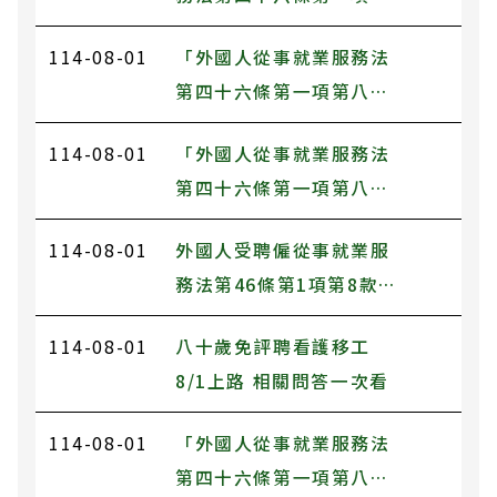
則第9條第1項規定解釋
八款至第十一款規定工作
令，自114年8月1日生效
114-08-01
「外國人從事就業服務法
之轉換雇主或工作程序準
第四十六條第一項第八款
則第10條第7項規定解釋
至第十一款工作資格及審
令，自114年8月1日生效
114-08-01
「外國人從事就業服務法
查標準」第十八條第一項
第四十六條第一項第八款
第四款病症及病況，並自
至第十一款工作資格及審
中華民國114年8月1日生
114-08-01
外國人受聘僱從事就業服
查標準」第18條第8項規
效。
務法第46條第1項第8款至
定被看護者之失能及依賴
第11款規定工作之轉換雇
照護需要程度，並自中華
114-08-01
八十歲免評聘看護移工
主或工作程序準則第11條
民國114年8月1日生效。
8/1上路 相關問答一次看
規定之外國人因特殊情形
無法於60日完成轉換雇
114-08-01
「外國人從事就業服務法
主，同意得延長轉換雇主
第四十六條第一項第八款
作業期間之通案處理原則