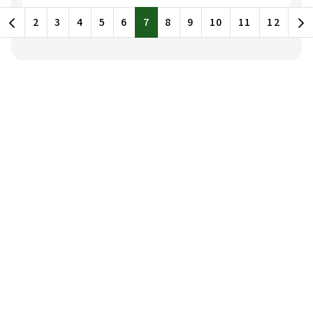
最新消息列表，包含標題和發布日期
2
3
4
5
6
7
8
9
10
11
12