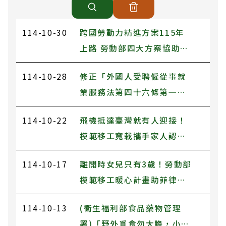
114-10-30
跨國勞動力精進方案115年
上路 勞動部四大方案協助產
業改善缺工及低薪現象
114-10-28
修正「外國人受聘僱從事就
業服務法第四十六條第一項
第八款至第十一款規定工作
114-10-22
飛機抵達臺灣就有人迎接！
之轉換雇主或工作程序準
模範移工寬栽攜手家人認識
則」及「雇主聘僱外國人許
友善臺灣
可及管理辦法」相關申請書
114-10-17
離開時女兒只有3歲！勞動部
表，並自即日生效。
模範移工暖心計畫助菲律賓
移工與女兒重聚
114-10-13
(衛生福利部食品藥物管理
署)「野外覓食勿大膽，小心