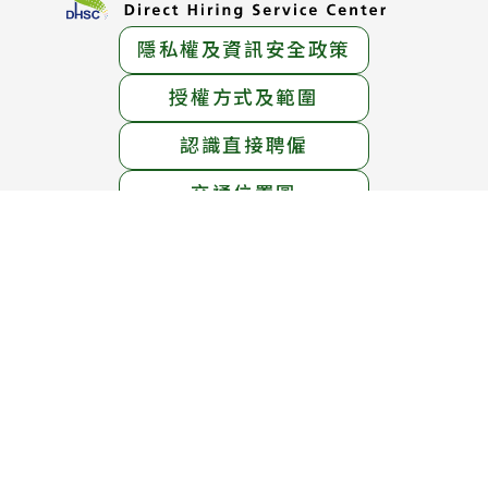
隱私權及資訊安全政策
授權方式及範圍
認識直接聘僱
交通位置圖
服務地址：
臺北市中正區中華路一段39號15樓
服務電話：
1955免付費專線 ； (02)6613-0811
線上免費專線：0800-665-800
(英語、泰語、越南語、印尼語服務)
服務時間：
週一至週五 上午8時30分 至 下午5時30分
週六 上午8時30分 至 12時30分