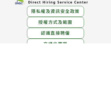
隱私權及資訊安全政策
授權方式及範圍
認識直接聘僱
交通位置圖
服務地址：
臺北市中正區中華路一段39號15樓
服務電話：
1955免付費專線 ； (02)6613-0811
線上免費專線：0800-665-800
(英語、泰語、越南語、印尼語服務)
服務時間：
週一至週五 上午8時30分 至 下午5時30分
週六 上午8時30分 至 12時30分