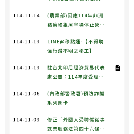
驗證費用調整為950元
114-11-14
(農業部)因應114年非洲
豬瘟豬隻屠宰場停止營業
期間補助
114-11-13
LINE@移點通-【不得聘
僱行蹤不明之移工】
114-11-13
駐台北印尼經濟貿易代表
處公告：114年度受理勞
動契約驗證至114年12月
114-11-06
(內政部警政署)預防詐騙
30日截止(銀行繳款期限
系列圖卡
為114年12月19日止)
114-11-03
修正「外國人受聘僱從事
就業服務法第四十六條第