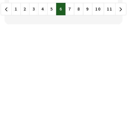
一項第八款至第十一款規
最新消息列表，包含標題和發布日期
1
2
3
4
5
6
7
8
9
10
11
定工作之轉換雇主或工作
程序準則」第三十二條，
自114年11月3日生效