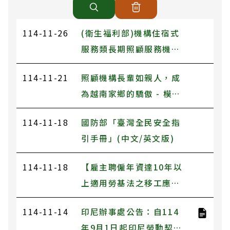
114-11-26
(衛生福利部)機構住宿式
服務類長期照顧服務機構
老人保護課程
114-11-21
照顧機構長輩如親人，成
為越南家鄉的驕傲 - 模範
移工阮氏天的故事
114-11-18
國防部「臺灣全民安全指
引手冊」(中文/英文版)
114-11-18
【雇主聘僱年資達10年以
上適用勞基法之移工應開
立勞退舊制專戶、提撥勞
114-11-14
印尼辦事處公告：自114
工退休準備金】
年9月1日起印尼勞動契約