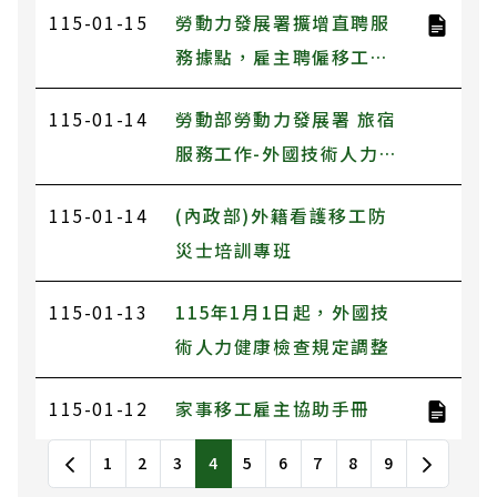
115-01-15
勞動力發展署擴增直聘服
務據點，雇主聘僱移工自
辦更便利
115-01-14
勞動部勞動力發展署 旅宿
服務工作-外國技術人力申
請流程說明會
115-01-14
(內政部)外籍看護移工防
災士培訓專班
115-01-13
115年1月1日起，外國技
術人力健康檢查規定調整
115-01-12
家事移工雇主協助手冊
最新消息列表，包含標題和發布日期
1
2
3
4
5
6
7
8
9