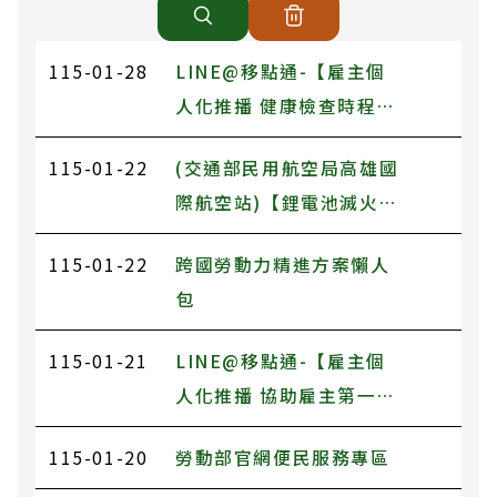
115-01-28
LINE@移點通-【雇主個
人化推播 健康檢查時程不
再忘記】
115-01-22
(交通部民用航空局高雄國
際航空站)【鋰電池滅火應
變處理方式-民眾版宣導資
115-01-22
跨國勞動力精進方案懶人
料】
包
115-01-21
LINE@移點通-【雇主個
人化推播 協助雇主第一時
間掌握移工資訊】
115-01-20
勞動部官網便民服務專區