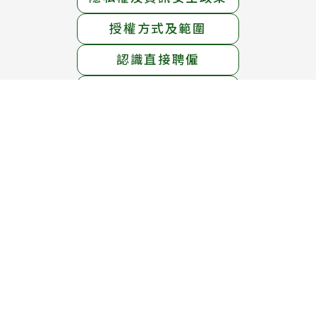
授權方式及範圍
認識直接聘僱
交通位置圖
服務地址：
臺北市中正區中華路一段39號15樓
服務電話：
1955免付費專線 ； (02)6613-0811
線上免費專線：0800-665-800
(英語、泰語、越南語、印尼語服務)
服務時間：
週一至週五 上午8時30分 至 下午5時30分
週六 上午8時30分 至 12時30分