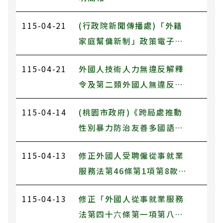
115-04-21
(行政院新聞傳播處)「外籍
家庭幫傭新制」政策電子圖
文
115-04-21
外國人技術人力無違反解釋
令及第二類外國人無違反解
釋令
115-04-14
(桃園市政府)《跨局處推動
性別暴力防治友善多國語言
電子書》
115-04-13
修正外國人受聘僱從事就業
服務法第46條第1項第8款至
第11款規定工作之轉換雇主
115-04-13
修正「外國人從事就業服務
或工作程序準則第7條及第
法第四十六條第一項第八款
13條附表1，業於115年4月