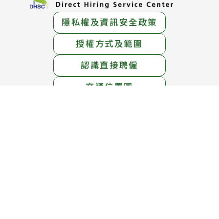
隱私權及資訊安全政策
授權方式及範圍
認識直接聘僱
交通位置圖
服務地址：
臺北市中正區中華路一段39號15樓
服務電話：
1955免付費專線 ； (02)6613-0811
線上免費專線：0800-665-800
(英語、泰語、越南語、印尼語服務)
服務時間：
週一至週五 上午8時30分 至 下午5時30分
週六 上午8時30分 至 12時30分