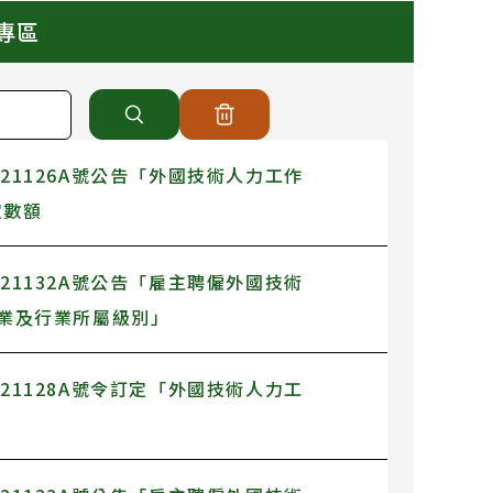
專區
521126A號公告「外國技術人力工作
定數額
521132A號公告「雇主聘僱外國技術
業及行業所屬級別」
521128A號令訂定「外國技術人力工