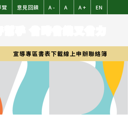
導覽
意見回饋
A -
A
A +
EN
好幫手 省時省錢又省力
宣導專區
書表下載
線上申辦
聯絡簿