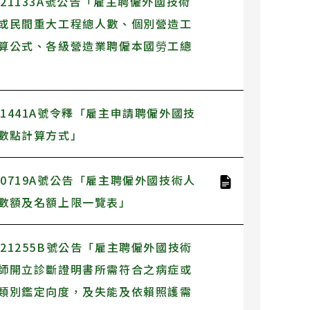
521133A號公告「雇主聘僱外國技術
或民間重大工程總人數、個別營造工
算公式、各級營造業聘僱本國勞工總
521441A號令釋「雇主申請聘僱外國技
數點計算方式」
500719A號公告「雇主聘僱外國技術人
數額及名額上限一覽表」
521255B號公告「雇主聘僱外國技術
師開立診斷證明書所需符合之病症或
類別鑑定向度，及失能及依賴照護需