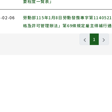
要程度一覽表」
-02-06
勞動部115年1月8日勞動發攬專字第11405
格及許可管理辦法」第69條規定雇主得補行
服務工作申請專區列表，包含標題和發布日期
1