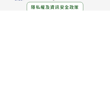
隱私權及資訊安全政策
授權方式及範圍
認識直接聘僱
交通位置圖
服務地址：
臺北市中正區中華路一段39號15樓
服務電話：
1955免付費專線 ； (02)6613-0811
線上免費專線：0800-665-800
(英語、泰語、越南語、印尼語服務)
服務時間：
週一至週五 上午8時30分 至 下午5時30分
週六 上午8時30分 至 12時30分