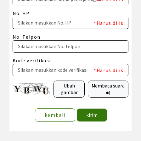
No. HP
*Harus di isi
No. Telpon
Kode verifikasi
*Harus di isi
Ubah
Membaca suara
gambar
kembali
kirim