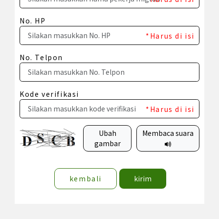
No. HP
*Harus di isi
No. Telpon
Kode verifikasi
*Harus di isi
Ubah
Membaca suara
gambar
kembali
kirim