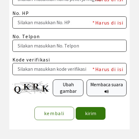
No. HP
*Harus di isi
No. Telpon
Kode verifikasi
*Harus di isi
Ubah
Membaca suara
gambar
kembali
kirim