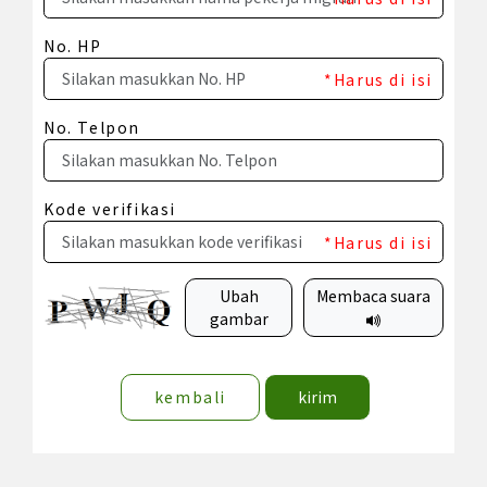
No. HP
*Harus di isi
No. Telpon
Kode verifikasi
*Harus di isi
Ubah
Membaca suara
gambar
kembali
kirim