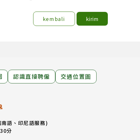
kembali
kirim
圍
認識直接聘僱
交通位置圖
越南語、印尼語服務)
30分