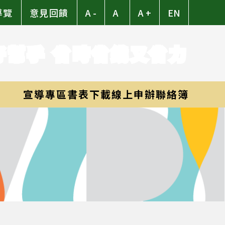
導覽
意見回饋
A -
A
A +
EN
好幫手 省時省錢又省力
宣導專區
書表下載
線上申辦
聯絡簿