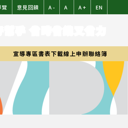
導覽
意見回饋
A -
A
A +
EN
好幫手 省時省錢又省力
宣導專區
書表下載
線上申辦
聯絡簿