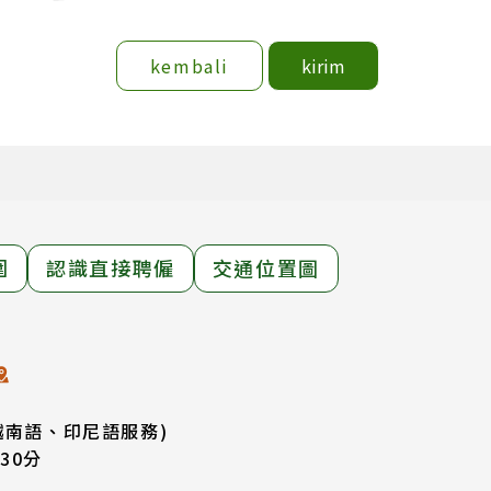
kembali
kirim
圍
認識直接聘僱
交通位置圖
越南語、印尼語服務)
30分