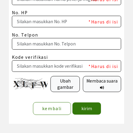
No. HP
*Harus di isi
No. Telpon
Kode verifikasi
*Harus di isi
Ubah
Membaca suara
gambar
kembali
kirim