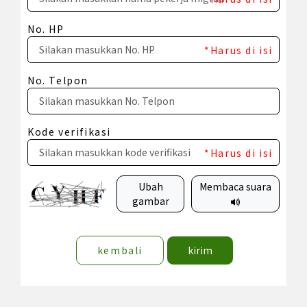
No. HP
*Harus di isi
No. Telpon
Kode verifikasi
*Harus di isi
Ubah
Membaca suara
gambar
kembali
kirim