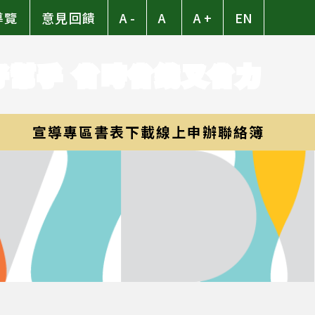
導覽
意見回饋
A -
A
A +
EN
好幫手 省時省錢又省力
宣導專區
書表下載
線上申辦
聯絡簿