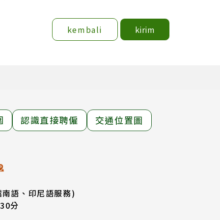
kembali
kirim
圍
認識直接聘僱
交通位置圖
越南語、印尼語服務)
30分