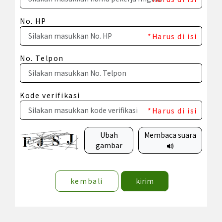
No. HP
*Harus di isi
No. Telpon
Kode verifikasi
*Harus di isi
Ubah
Membaca suara
gambar
kembali
kirim