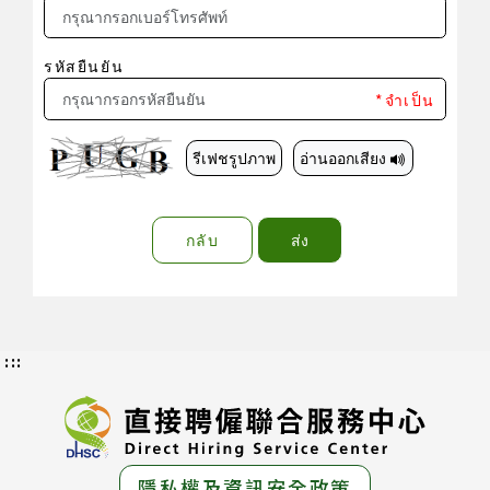
รหัสยืนยัน
*จำเป็น
รีเฟชรูปภาพ
อ่านออกเสียง
กลับ
ส่ง
:::
隱私權及資訊安全政策