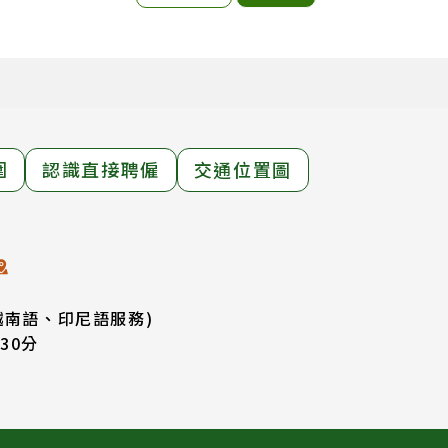
圍
認識直接聘僱
交通位置圖
越南語、印尼語服務)
30分