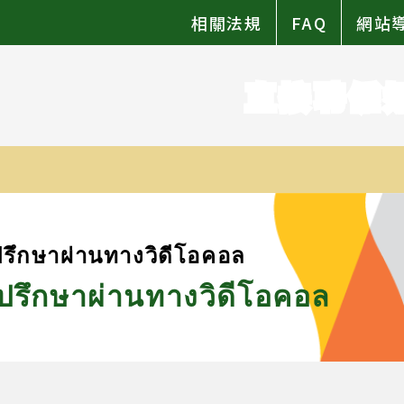
相關法規
FAQ
網站
直接聘僱
รึกษาผ่านทางวิดีโอคอล
ปรึกษาผ่านทางวิดีโอคอล