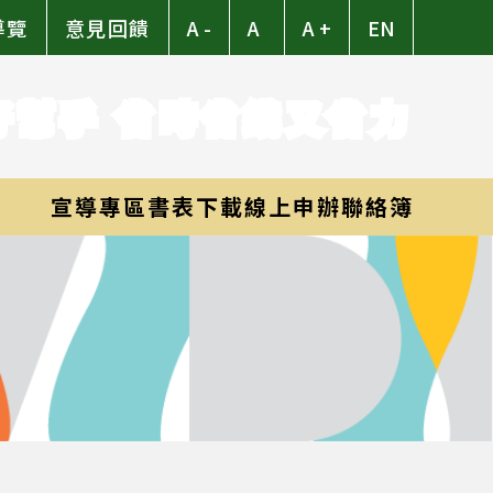
導覽
意見回饋
A -
A
A +
EN
好幫手 省時省錢又省力
宣導專區
書表下載
線上申辦
聯絡簿