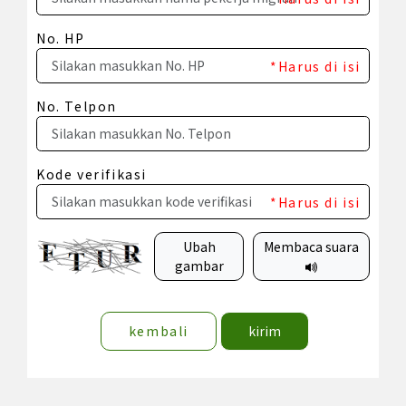
No. HP
*Harus di isi
No. Telpon
Kode verifikasi
*Harus di isi
Ubah
Membaca suara
gambar
kembali
kirim