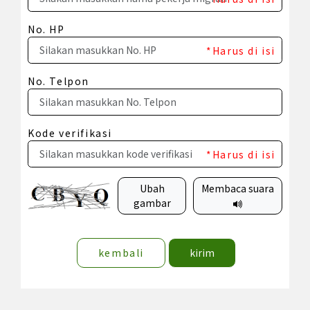
No. HP
*Harus di isi
No. Telpon
Kode verifikasi
*Harus di isi
Ubah
Membaca suara
gambar
kembali
kirim