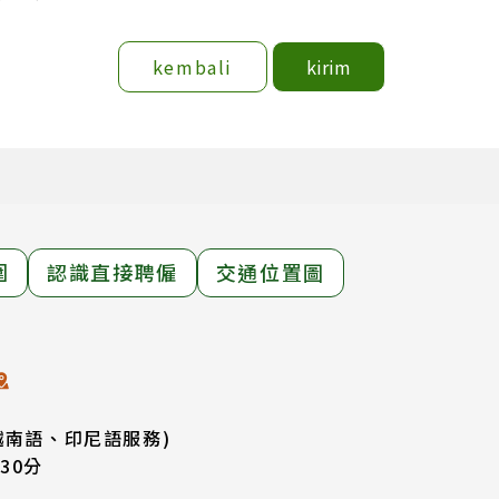
kembali
kirim
圍
認識直接聘僱
交通位置圖
越南語、印尼語服務)
30分