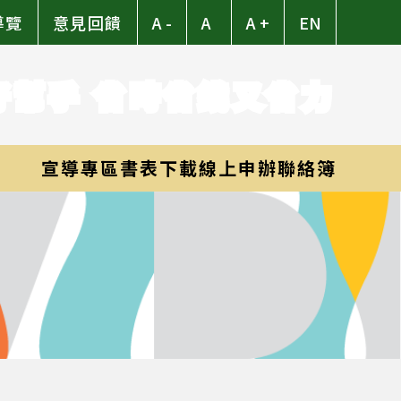
導覽
意見回饋
A -
A
A +
EN
好幫手 省時省錢又省力
宣導專區
書表下載
線上申辦
聯絡簿