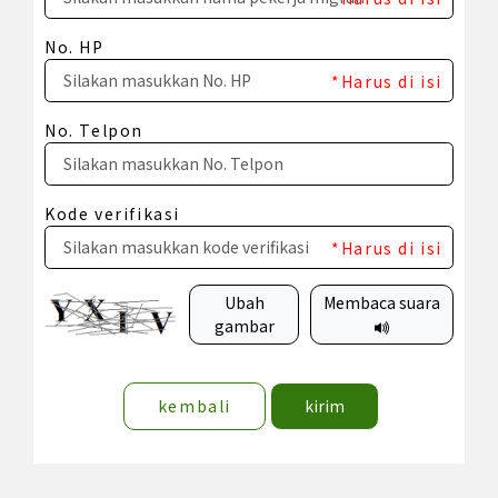
No. HP
*Harus di isi
No. Telpon
Kode verifikasi
*Harus di isi
Ubah
Membaca suara
gambar
kembali
kirim