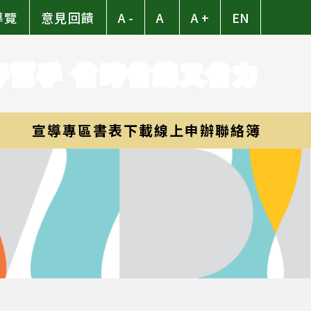
導覽
意見回饋
A -
A
A +
EN
好幫手 省時省錢又省力
宣導專區
書表下載
線上申辦
聯絡簿