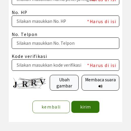
No. HP
*Harus di isi
No. Telpon
Kode verifikasi
*Harus di isi
Ubah
Membaca suara
gambar
kembali
kirim