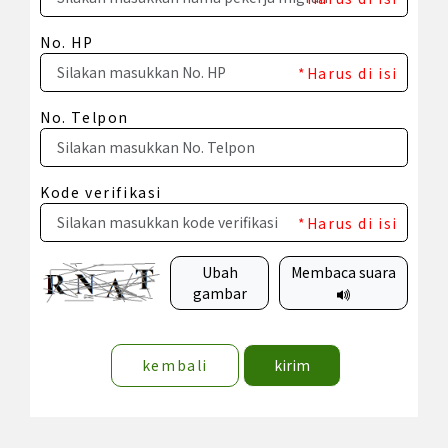
No. HP
*Harus di isi
No. Telpon
Kode verifikasi
*Harus di isi
Ubah
Membaca suara
gambar
kembali
kirim