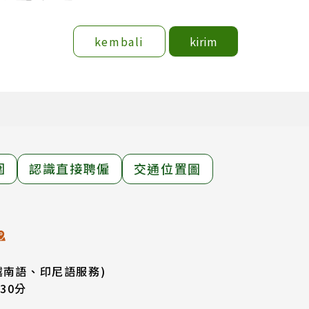
kembali
kirim
圍
認識直接聘僱
交通位置圖
越南語、印尼語服務)
30分