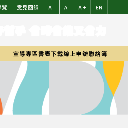
導覽
意見回饋
A -
A
A +
EN
好幫手 省時省錢又省力
宣導專區
書表下載
線上申辦
聯絡簿