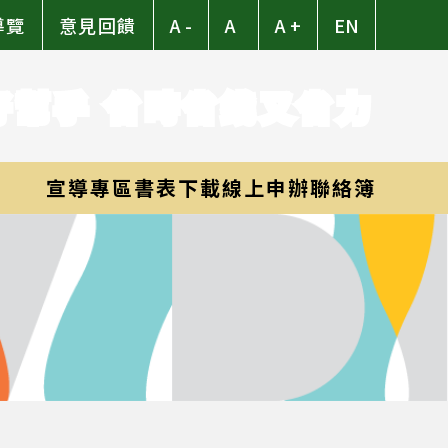
導覽
意見回饋
A -
A
A +
EN
好幫手 省時省錢又省力
宣導專區
書表下載
線上申辦
聯絡簿